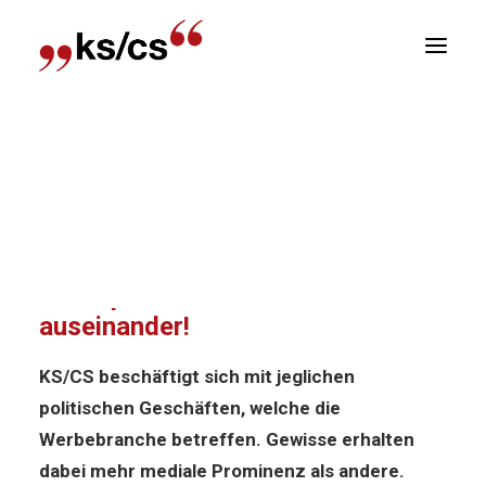
sitionen
Home
News
KS/CS setzt sich mit diesen
Newsletter
werbepolitischen Geschäfte auseinander!
R
KS/CS setzt sich mit diesen
werbepolitischen Geschäfte
auseinander!
KS/CS beschäftigt sich mit jeglichen
politischen Geschäften, welche die
Werbebranche betreffen. Gewisse erhalten
dabei mehr mediale Prominenz als andere.