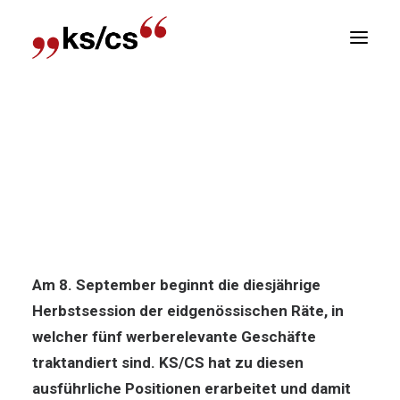
sitionen
Home
News
Politik-News: KS/CS Positionen in
Newsletter
der Herbstsession
R
Politik-News: KS/CS Positionen in
der Herbstsession
Am 8. September beginnt die diesjährige
Herbstsession der eidgenössischen Räte, in
welcher fünf werberelevante Geschäfte
traktandiert sind. KS/CS hat zu diesen
ausführliche Positionen erarbeitet und damit