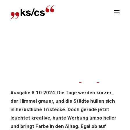
sitionen
Home
News
Politik-News: Kreative Werbung
Newsletter
soll Farbe in den Alltag bringen!
R
Politik-News: Kreative Werbung
soll Farbe in den Alltag bringen!
Ausgabe 8.10.2024: Die Tage werden kürzer,
der Himmel grauer, und die Städte hüllen sich
in herbstliche Tristesse. Doch gerade jetzt
leuchtet kreative, bunte Werbung umso heller
und bringt Farbe in den Alltag. Egal ob auf