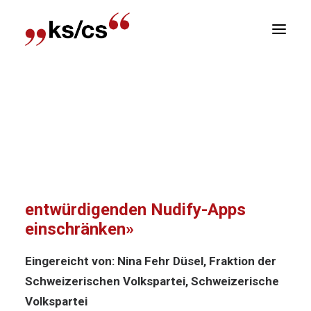
sizioni
Home
Posizioni
Motion 24.4025:
Newsletter
«Verbreitung der entwürdigenden Nudify-Apps
einschränken»
E
R
Motion 24.4025: «Verbreitung der
entwürdigenden Nudify-Apps
einschränken»
Eingereicht von: Nina Fehr Düsel, Fraktion der
Schweizerischen Volkspartei, Schweizerische
Volkspartei