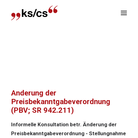
sizioni
Home
Dichiarazioni
Informelle Konsultation
Newsletter
betr. Änderung der Preisbekanntgabeverordnung
(PBV; SR 942.211)
E
R
Informelle Konsultation betr.
Änderung der
Preisbekanntgabeverordnung
(PBV; SR 942.211)
Informelle Konsultation betr. Änderung der
Preisbekanntgabeverordnung - Stellungnahme