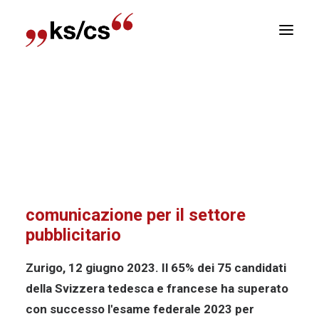
sizioni
Home
Comunicato stampa
49 nuovi
Newsletter
professionisti della comunicazione per il settore
pubblicitario
E
R
49 nuovi professionisti della
comunicazione per il settore
pubblicitario
Zurigo, 12 giugno 2023. Il 65% dei 75 candidati
della Svizzera tedesca e francese ha superato
con successo l'esame federale 2023 per