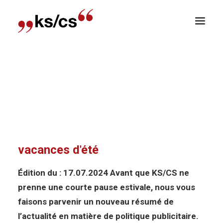
sitions
Accueil
Nouvelles
News-Politiques : Lecture
Newsletter
de politique publicitaire pour les vacances d’été
E
News-Politiques : Lecture de
politique publicitaire pour les
vacances d'été
Édition du : 17.07.2024 Avant que KS/CS ne
prenne une courte pause estivale, nous vous
faisons parvenir un nouveau résumé de
l’actualité en matière de politique publicitaire.