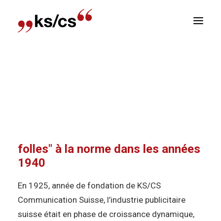
sitions
Accueil
Actuel
100 Ans KS/CS
Des origines
Newsletter
dans les « années folles » à la norme dans les
années 1940
E
Des origines dans les "années
folles" à la norme dans les années
1940
En 1925, année de fondation de KS/CS
Communication Suisse, l’industrie publicitaire
suisse était en phase de croissance dynamique,