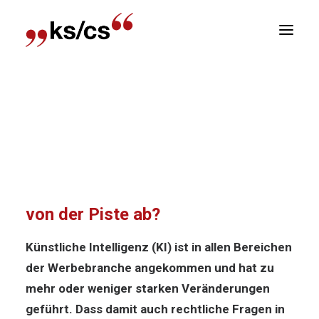
sitionen
Home
News
Ein Werbesujet mit Barbie auf
Newsletter
Skiern – Wie kommt man nicht von der Piste ab?
R
Ein Werbesujet mit Barbie auf
Skiern – Wie kommt man nicht
von der Piste ab?
Künstliche Intelligenz (KI) ist in allen Bereichen
der Werbebranche angekommen und hat zu
mehr oder weniger starken Veränderungen
geführt. Dass damit auch rechtliche Fragen in