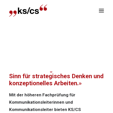
sitionen
Home
News
«Die Ausbildung schärfte meinen
Newsletter
Sinn für strategisches Denken und
R
konzeptionelles Arbeiten.»
«Die Ausbildung schärfte meinen
Sinn für strategisches Denken und
konzeptionelles Arbeiten.»
Mit der höheren Fachprüfung für
Kommunikationsleiterinnen und
Kommunikationsleiter bieten KS/CS