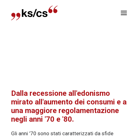
sizioni
Home
Attuale
100 Anni KS/CS
Dalla
Newsletter
recessione all’edonismo mirato all’aumento dei
consumi e a una maggiore regolamentazione
E
negli anni ’70 e ’80.
R
Dalla recessione all'edonismo
mirato all'aumento dei consumi e a
una maggiore regolamentazione
negli anni '70 e '80.
Gli anni ’70 sono stati caratterizzati da sfide