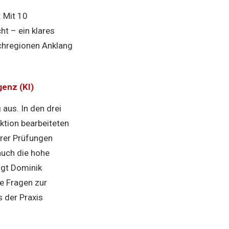
: Mit 10
t – ein klares
chregionen Anklang
genz (KI)
aus. In den drei
ktion bearbeiteten
erer Prüfungen
auch die hohe
igt Dominik
e Fragen zur
 der Praxis