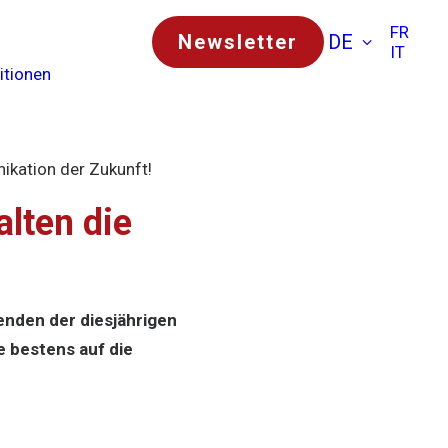
FR
Newsletter
DE
IT
itionen
kation der Zukunft!
lten die
enden der diesjährigen
 bestens auf die