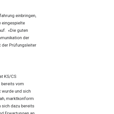
fahrung einbringen,
e eingespielte
uf. «Die guten
ommunikation der
 der Prüfungsleiter
at KS/CS
 bereits vom
gt wurde und sich
snah, marktkonform
n sich dazu bereits
und Erwartungen an