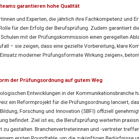
teams garantieren hohe Qualität
tinnen und Experten, die jährlich ihre Fachkompetenz und Er
 Rolle für den Erfolg der Berufsprüfung. Zudem garantiert di
Schulen mit der Prüfungskommission einen geregelten Abla
ufall – sie zeigen, dass eine gezielte Vorbereitung, klare K
Einsatz moderner Prüfungsformate Wirkung zeigen», betont
eform der Prüfungsordnung auf gutem Weg
nologischen Entwicklungen in der Kommunikationsbranche h
z ein Reformprojekt für die Prüfungsordnung lanciert, das
 Bildung, Forschung und Innovation (SBFI) offiziell genehmi
ung befindet. Ziel ist es, die Berufsprüfung weiterhin praxi
t zu gestalten. Branchenvertreterinnen und -vertreter treffe
einem ersten Roundtable, um die zukünftigen Bedürfnisse 