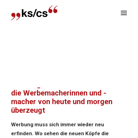
sitionen
Home
News
Werbung fasziniert. Davon sind
Newsletter
die Werbemacherinnen und -macher von heute
R
und morgen überzeugt
Werbung fasziniert. Davon sind
die Werbemacherinnen und -
macher von heute und morgen
überzeugt
Werbung muss sich immer wieder neu
erfinden. Wo sehen die neuen Köpfe die