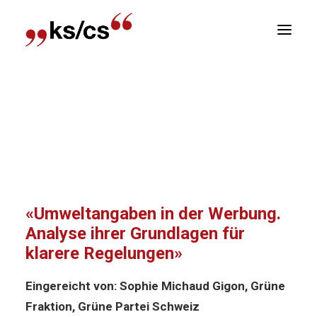
sitionen
Home
Positionen
Postulat 23.3149:
Newsletter
«Umweltangaben in der Werbung. Analyse ihrer
R
Grundlagen für klarere Regelungen»
Postulat 23.3149:
«Umweltangaben in der Werbung.
Analyse ihrer Grundlagen für
klarere Regelungen»
Eingereicht von: Sophie Michaud Gigon, Grüne
Fraktion, Grüne Partei Schweiz