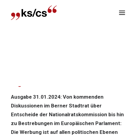
sitionen
Home
News
Politik-News: Die Werbung im
Newsletter
regulatorischen Visier
R
Politik-News: Die Werbung im
regulatorischen Visier
Ausgabe 31.01.2024: Von kommenden
Diskussionen im Berner Stadtrat über
Entscheide der Nationalratskommission bis hin
zu Bestrebungen im Europäischen Parlament:
Die Werbung ist auf allen politischen Ebenen