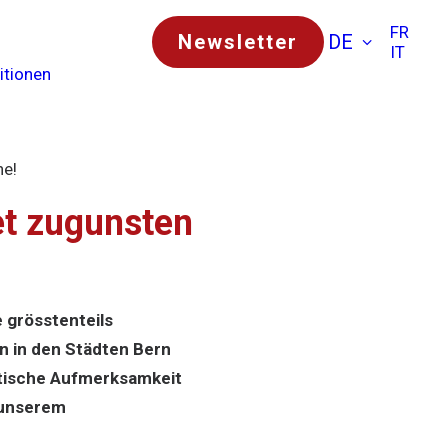
FR
Newsletter
DE
IT
itionen
he!
et zugunsten
 grösstenteils
n in den Städten Bern
itische Aufmerksamkeit
n unserem