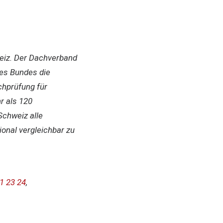
weiz. Der Dachverband
des Bundes die
chprüfung für
r als 120
Schweiz alle
onal vergleichbar zu
1 23 24
,