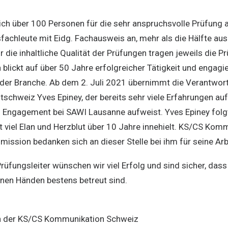
ch über 100 Personen für die sehr anspruchsvolle Prüfung a
hleute mit Eidg. Fachausweis an, mehr als die Hälfte aus
 die inhaltliche Qualität der Prüfungen tragen jeweils die Pr
lickt auf über 50 Jahre erfolgreicher Tätigkeit und engagie
 der Branche. Ab dem 2. Juli 2021 übernimmt die Verantwort
tschweiz Yves Epiney, der bereits sehr viele Erfahrungen au
Engagement bei SAWI Lausanne aufweist. Yves Epiney folgt
it viel Elan und Herzblut über 10 Jahre innehielt. KS/CS Ko
ssion bedanken sich an dieser Stelle bei ihm für seine Arb
üfungsleiter wünschen wir viel Erfolg und sind sicher, dass
inen Händen bestens betreut sind.
 der KS/CS Kommunikation Schweiz