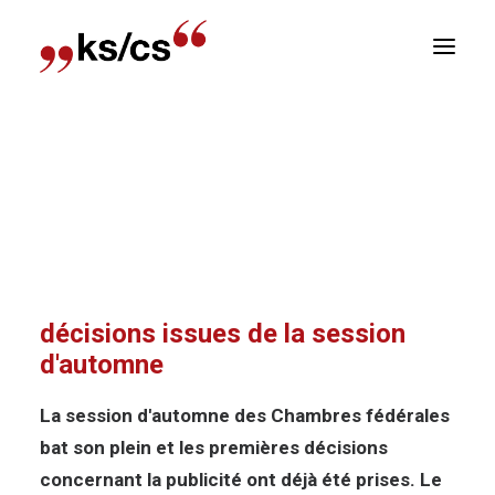
sitions
Accueil
Nouvelles
News-Politiques :
Newsletter
Premières décisions issues de la session
d’automne
E
News-Politiques : Premières
décisions issues de la session
d'automne
La session d'automne des Chambres fédérales
bat son plein et les premières décisions
concernant la publicité ont déjà été prises. Le