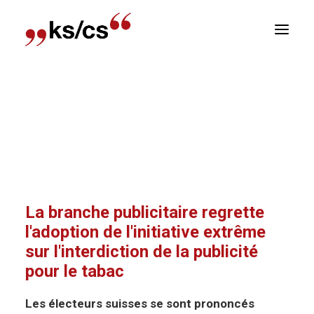
sitions
Accueil
Communiqué de presse
La branche
Newsletter
publicitaire regrette l’adoption de l’initiative
extrême sur l’interdiction de la publicité pour le
E
tabac
La branche publicitaire regrette
l'adoption de l'initiative extrême
sur l'interdiction de la publicité
pour le tabac
Les électeurs suisses se sont prononcés