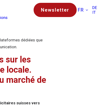
DE
Newsletter
FR
IT
tions
s plateformes dédiées que
unication.
s sur les
e locale.
 au marché de
icitaires suisses vers