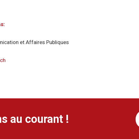
s:
cation et Affaires Publiques
.ch
s au courant !