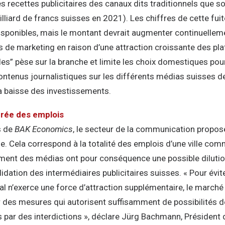
 recettes publicitaires des canaux dits traditionnels que son
 milliard de francs suisses en 2021). Les chiffres de cette fu
isponibles, mais le montant devrait augmenter continuelleme
s de marketing en raison d’une attraction croissante des p
les” pèse sur la branche et limite les choix domestiques pour 
ntenus journalistiques sur les différents médias suisses de
la baisse des investissements.
rée des emplois
s de
BAK Economics
, le secteur de la communication propos
e. Cela correspond à la totalité des emplois d’une ville co
cement des médias ont pour conséquence une possible diluti
idation des intermédiaires publicitaires suisses. « Pour év
cal n’exerce une force d’attraction supplémentaire, le marché 
ar des mesures qui autorisent suffisamment de possibilités
s par des interdictions », déclare Jürg Bachmann, Président