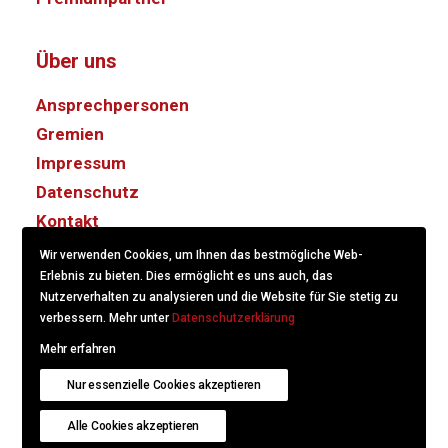
Über uns
Ansprechpersonen
Gremien
Impressum
Datenschutz
Kontakt
Wir verwenden Cookies, um Ihnen das bestmögliche Web-
Erlebnis zu bieten. Dies ermöglicht es uns auch, das
Nutzerverhalten zu analysieren und die Website für Sie stetig zu
verbessern. Mehr unter
Datenschutzerklärung
Mehr erfahren
© 2022
KS/CS Kommunikation Schweiz.
Created with
Nur essenzielle Cookies akzeptieren
hitschdesign
.
Alle Cookies akzeptieren